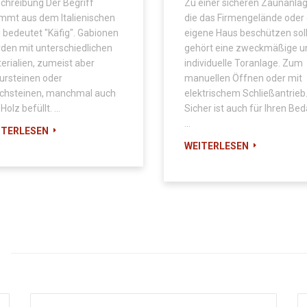
chreibung Der Begriff
Zu einer sicheren Zaunanlag
mmt aus dem Italienischen
die das Firmengelände oder
 bedeutet "Käfig". Gabionen
eigene Haus beschützen soll
den mit unterschiedlichen
gehört eine zweckmäßige u
erialien, zumeist aber
individuelle Toranlage. Zum
ursteinen oder
manuellen Öffnen oder mit
chsteinen, manchmal auch
elektrischem Schließantrieb
Holz befüllt. …
Sicher ist auch für Ihren Bed
…
ITERLESEN
WEITERLESEN