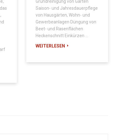
e,
Grundreinigung von Gärten
 das
Saison- und Jahresdauerpflege
,
von Hausgärten, Wohn- und
nd
Gewerbeanlagen Düngung von
Beet- und Rasenflächen
Heckenschnitt Einkürzen …
.
WEITERLESEN
arf