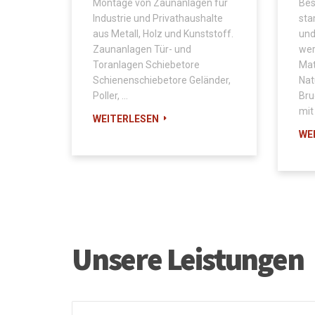
Montage von Zaunanlagen für
Bes
Industrie und Privathaushalte
sta
aus Metall, Holz und Kunststoff.
und
Zaunanlagen Tür- und
wer
Toranlagen Schiebetore
Mat
Schienenschiebetore Geländer,
Nat
Poller, …
Bru
mit 
WEITERLESEN
WE
Unsere Leistungen